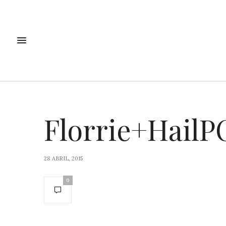
Florrie+HailP
28 ABRIL, 2015
0