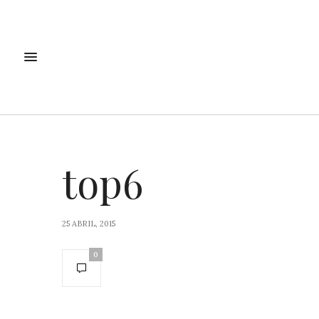
top6
25 ABRIL, 2015
0